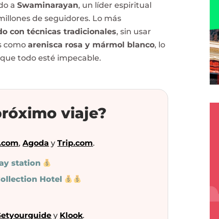
ado a
Swaminarayan
, un líder espiritual
illones de seguidores. Lo más
do con técnicas tradicionales
, sin usar
es como
arenisca rosa y mármol blanco
, lo
nque todo esté impecable.
róximo viaje?
.com
,
Agoda
y
Trip.com
.
ay station
ollection Hotel
etyourguide
y
Klook
.