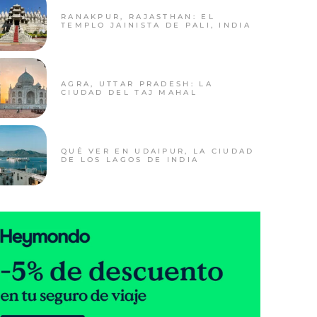
RANAKPUR, RAJASTHAN: EL
TEMPLO JAINISTA DE PALI, INDIA
AGRA, UTTAR PRADESH: LA
CIUDAD DEL TAJ MAHAL
QUÉ VER EN UDAIPUR, LA CIUDAD
DE LOS LAGOS DE INDIA