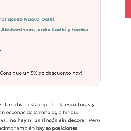
hal desde Nueva Delhi
o, Akshardham, jardín Lodhi y tumba
y
.
 ¡Consigue un 5% de descuento hoy!
ás llamativo, está repleto de
esculturas y
n escenas de la mitología hindú,
anas…
no hay ni un rincón sin decorar
. Pero
recinto también hay
exposiciones