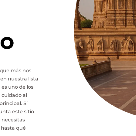
SO
s que más nos
 en nuestra lista
e es uno de los
 cuidado al
rincipal. Si
unta este sitio
e necesitas
r hasta qué