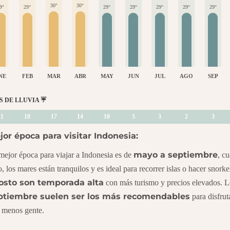
30°
30°
9°
29°
29°
29°
29°
29°
29°
NE
FEB
MAR
ABR
MAY
JUN
JUL
AGO
SEP
S DE LLUVIA ☔️
21
18
17
14
10
5
3
2
3
jor época para visitar Indonesia:
mayo a septiembre
mejor época para viajar a Indonesia es de
, c
o, los mares están tranquilos y es ideal para recorrer islas o hacer snork
osto son temporada alta
con más turismo y precios elevados. 
ptiembre suelen ser los más recomendables
para disfrut
 menos gente.