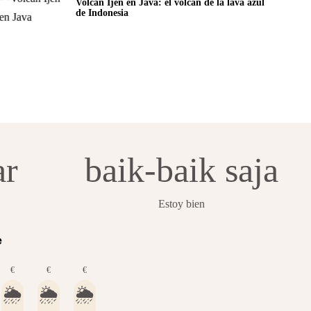
Volcán Ijen en Java: el volcán de la lava azul
de Indonesia
ar
baik-baik saja
Estoy bien
e
€
€
€
🌦️
🌦️
🌦️