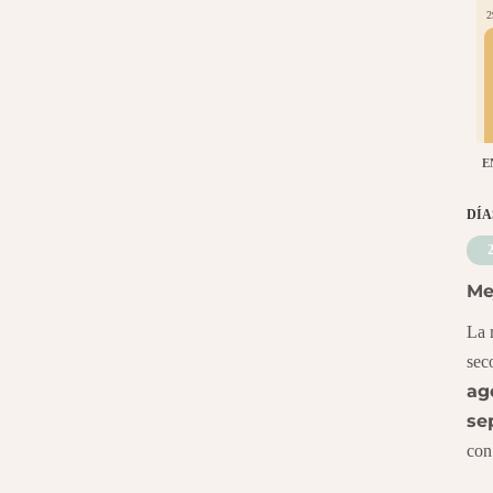
2
E
DÍA
Me
La 
sec
ag
se
con