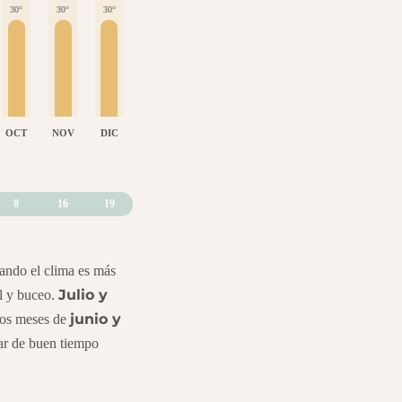
30°
30°
30°
OCT
NOV
DIC
8
16
19
uando el clima es más
Julio y
el y buceo.
junio y
Los meses de
ar de buen tiempo