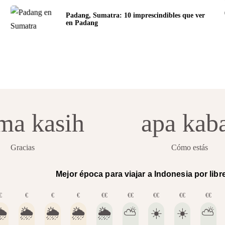
Padang, Sumatra: 10 imprescindibles que ver
en Padang
ima kasih
apa kab
Gracias
Cómo estás
Mejor época para viajar a Indonesia por libr
€
€
€
€
€€
€€
€€
€€
€€
️
🌦️
🌦️
🌦️
🌦️
⛅️
☀️
☀️
⛅️