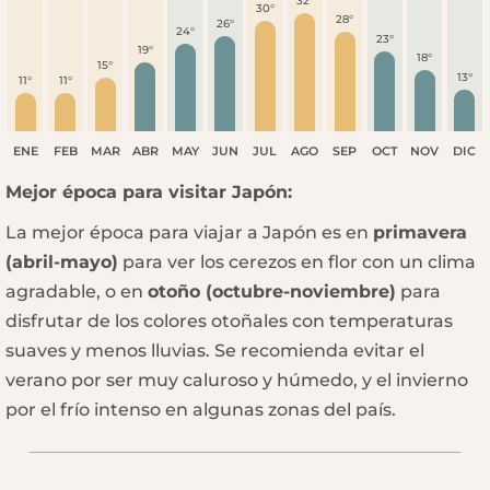
32°
30°
28°
26°
24°
23°
19°
18°
15°
13°
11°
11°
ENE
FEB
MAR
ABR
MAY
JUN
JUL
AGO
SEP
OCT
NOV
DIC
Mejor época para visitar Japón:
La mejor época para viajar a Japón es en
primavera
(abril-mayo)
para ver los cerezos en flor con un clima
agradable, o en
otoño (octubre-noviembre)
para
disfrutar de los colores otoñales con temperaturas
suaves y menos lluvias. Se recomienda evitar el
verano por ser muy caluroso y húmedo, y el invierno
por el frío intenso en algunas zonas del país.