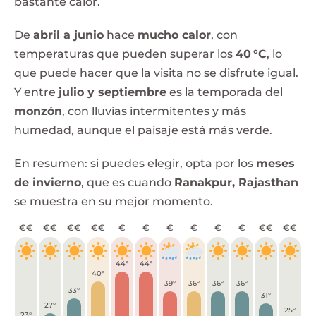
bastante calor.
De
abril a junio
hace
mucho calor
, con
temperaturas que pueden superar los
40 °C
, lo
que puede hacer que la visita no se disfrute igual.
Y entre
julio y septiembre
es la temporada del
monzón
, con lluvias intermitentes y más
humedad, aunque el paisaje está más verde.
En resumen: si puedes elegir, opta por los
meses
de invierno
, que es cuando
Ranakpur, Rajasthan
se muestra en su mejor momento.
€€
€€
€€
€€
€
€
€
€
€
€
€€
€€
44°
44°
40°
39°
36°
36°
36°
33°
31°
27°
25°
23°