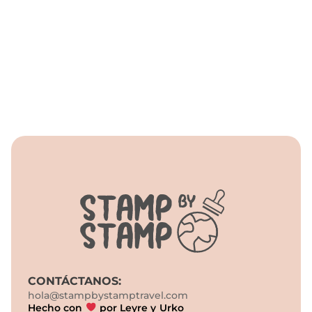
América
Cuba
CONTÁCTANOS:
hola@stampbystamptravel.com
Hecho con
por Leyre y Urko