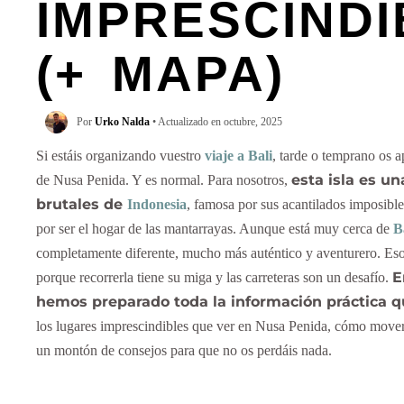
IMPRESCINDI
(+ MAPA)
Por
Urko Nalda
• Actualizado en octubre, 2025
Si estáis organizando vuestro
viaje a Bali
, tarde o temprano os 
esta isla es u
de Nusa Penida. Y es normal. Para nosotros,
brutales de
Indonesia
, famosa por sus acantilados imposible
por ser el hogar de las mantarrayas. Aunque está muy cerca de
B
completamente diferente, mucho más auténtico y aventurero. Eso 
E
porque recorrerla tiene su miga y las carreteras son un desafío.
hemos preparado toda la información práctica q
los lugares imprescindibles que ver en Nusa Penida, cómo mover
un montón de consejos para que no os perdáis nada.