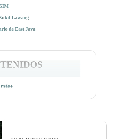
eSIM
 Bukit Lawang
ario de East Java
NTENIDOS
↓
r más