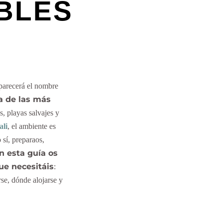
BLES
aparecerá el nombre
na de las más
s, playas salvajes y
ali
, el ambiente es
sí, preparaos,
n esta guía os
ue necesitáis
:
se, dónde alojarse y