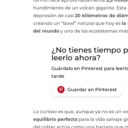
formó hace aproximadamente
2,5 mill
hundimiento de un volcán gigante. Esta
depresión de casi
20 kilómetros de diá
creando un “bowl” natural que hoy es
la
del mundo
y uno de los ecosistemas má
¿No tienes tiempo 
leerlo ahora?
Guárdalo en Pinterest para leerl
tarde
Guardar en Pinterest
Lo curioso es que, aunque ya no es un vo
equilibrio perfecto
para la vida salvaje g
del cráter actúa como una barrera que m