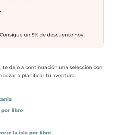
y
.
 ¡Consigue un 5% de descuento hoy!
a
, te dejo a continuación una selección con
pezar a planificar tu aventura:
zania
 por libre
orre la isla por libre