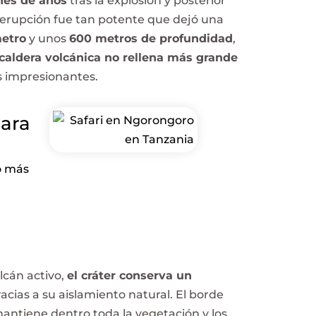
ones de años
tras la explosión y posterior
 erupción fue tan potente que dejó una
metro
y unos
600 metros de profundidad
,
 caldera volcánica no rellena más grande
s impresionantes.
para
o más
lcán activo,
el cráter conserva un
racias a su aislamiento natural. El borde
antiene dentro toda la vegetación y los