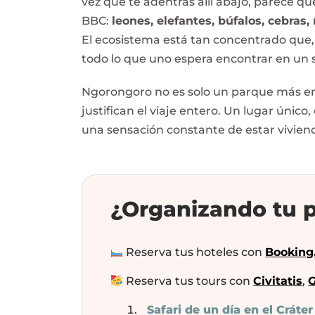
vez que te adentras allí abajo, parece q
BBC:
leones, elefantes, búfalos, cebras
El ecosistema está tan concentrado que,
todo lo que uno espera encontrar en un s
Ngorongoro no es solo un parque más en l
justifican el viaje entero. Un lugar único
una sensación constante de estar vivien
¿Organizando tu p
Reserva tus hoteles con
Booking
Reserva tus tours con
Civitatis
,
G
Safari de un día en el Crát