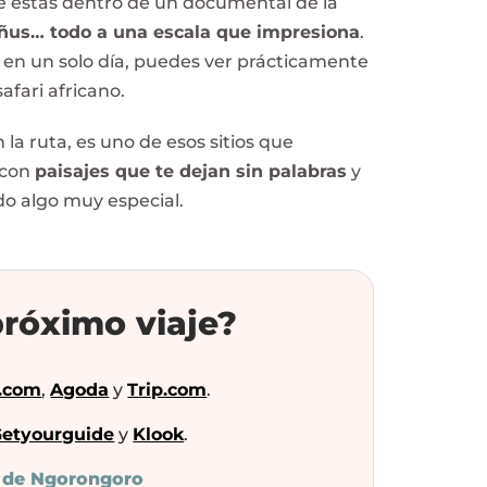
ue estás dentro de un documental de la
, ñus… todo a una escala que impresiona
.
 en un solo día, puedes ver prácticamente
afari africano.
a ruta, es uno de esos sitios que
, con
paisajes que te dejan sin palabras
y
do algo muy especial.
róximo viaje?
.com
,
Agoda
y
Trip.com
.
etyourguide
y
Klook
.
er de Ngorongoro