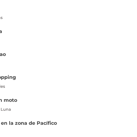
as
a
gao
hopping
des
en moto
l Luna
a en la zona de Pacífico