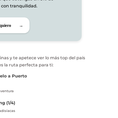
 con tranquilidad.
quiero
→
pinas y te apetece ver lo más top del país
 la ruta perfecta para ti:
uelo a Puerto
aventura
ng (1/4)
adisíacas