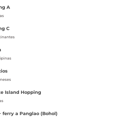
ing A
las
ing C
cinantes
n
lipinas
cios
oneses
te Island Hopping
as
+ ferry a Panglao (Bohol)