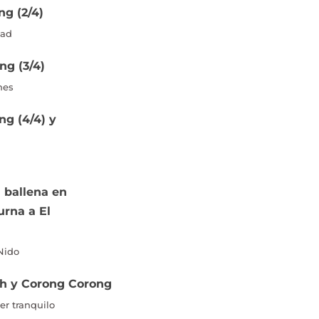
ng (2/4)
tad
ng (3/4)
nes
ng (4/4) y
n ballena en
urna a El
 Nido
ch y Corong Corong
er tranquilo