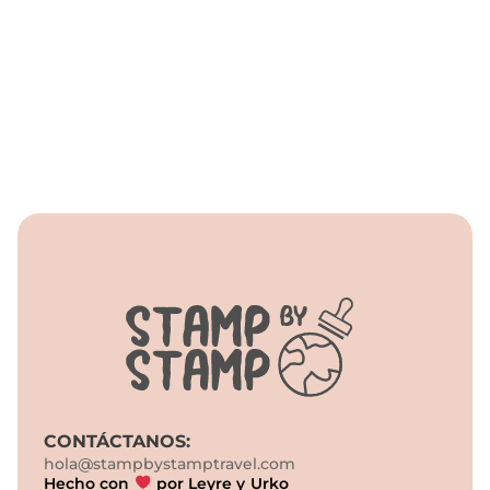
Asia
Filipinas
Itinerarios
CONTÁCTANOS:
hola@stampbystamptravel.com
Hecho con
por Leyre y Urko