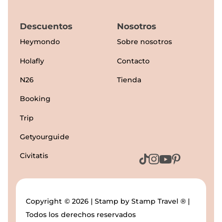
Descuentos
Nosotros
Heymondo
Sobre nosotros
Holafly
Contacto
N26
Tienda
Booking
Trip
Getyourguide
Civitatis
Copyright © 2026 | Stamp by Stamp Travel ® |
Todos los derechos reservados